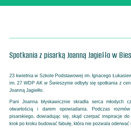
Spotkania z pisarką Joanną Jagiełło w Bie
23 kwietnia w Szkole Podstawowej im. Ignacego Łukasiew
im. 27 WDP AK w Świeszynie odbyły się spotkania z cenio
Joanną Jagiełło.
Pani Joanna błyskawicznie skradła serca młodych cz
otwartością i darem opowiadania. Podczas rozmów 
pisarskiego, dowiadując się, skąd czerpać inspiracje d
krok po kroku budować fabułę, która nie pozwala oderwać si