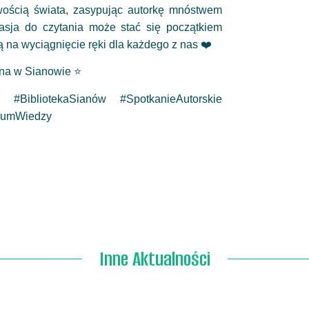
wością świata, zasypując autorkę mnóstwem
pasja do czytania może stać się początkiem
są na wyciągnięcie ręki dla każdego z nas ❤️
zna w Sianowie ⭐
 #BibliotekaSianów #SpotkanieAutorskie
trumWiedzy
Inne Aktualności