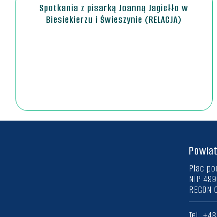
Spotkania z pisarką Joanną Jagiełło w
Biesiekierzu i Świeszynie (RELACJA)
Powiat
Plac po
NIP 49
REGON 
Tel. +4