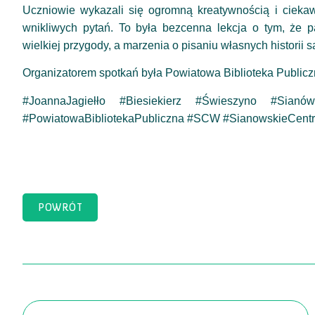
Uczniowie wykazali się ogromną kreatywnością i cieka
wnikliwych pytań. To była bezcenna lekcja o tym, że 
wielkiej przygody, a marzenia o pisaniu własnych historii 
Organizatorem spotkań była Powiatowa Biblioteka Public
#JoannaJagiełło #Biesiekierz #Świeszyno #Sianów
#PowiatowaBibliotekaPubliczna #SCW #SianowskieCen
POWRÓT