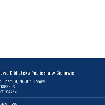
owa Biblioteka Publiczna w Sianowie
d Lipami 9, 76-004 Sianów
90362803
001014464
8 943185381