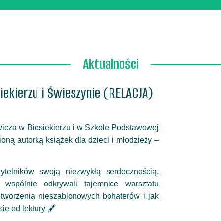
Aktualności
siekierzu i Świeszynie (RELACJA)
icza w Biesiekierzu i w Szkole Podstawowej
ną autorką książek dla dzieci i młodzieży –
ytelników swoją niezwykłą serdecznością,
wspólnie odkrywali tajemnice warsztatu
o tworzenia nieszablonowych bohaterów i jak
ę od lektury 🖋️