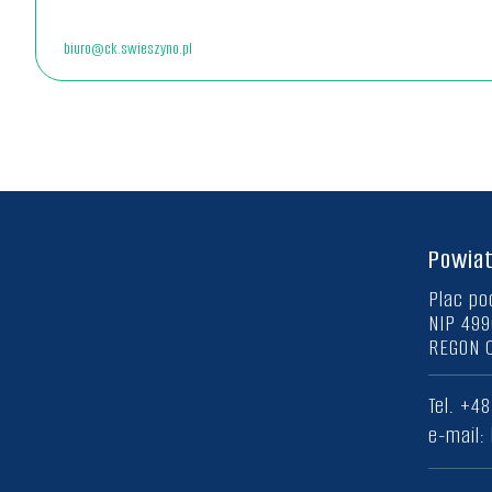
biuro@ck.swieszyno.pl
Powiat
Plac po
NIP 49
REGON 
Tel. +4
e-mail: