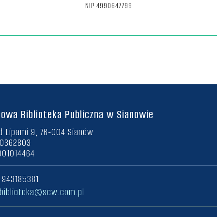
NIP 4990647799
owa Biblioteka Publiczna w Sianowie
d Lipami 9, 76-004 Sianów
90362803
001014464
8 943185381
biblioteka@scw.com.pl